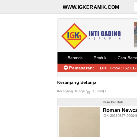
WWW.IGKERAMIK.COM
Beranda
Produk
Cara Berbe
Pemasaran:
Lusi
HP/WA: +62 812
Keranjang Belanja
Keranjang Belanja
[1] Item(s)
Item Produk
Roman Newca
IGK-20160827-20004