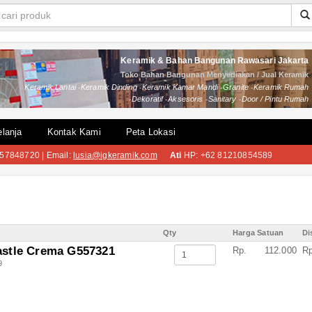
Keramik & Bahan Bangunan Rawasari Jakarta
Toko Bahan Bangunan Menyediakan / Jual Keramik
Keramik Lantai
Keramik Dinding
Keramik Kamar Mandi
Granite
Keramik Rumah
Dekoratif
Aksesoris
Sanitary
Door / Pintu Rumah
lanja
Kontak Kami
Peta Lokasi
57848720 | Email:
lusia@igkeramik.com
Ati
HP: +62 81210854589
Qty
Harga Satuan
Di
stle Crema G557321
Rp.
112.000
Rp
9