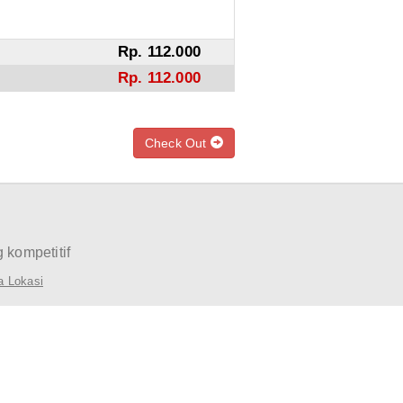
Rp.
112.000
Rp.
112.000
Check Out
 kompetitif
a Lokasi