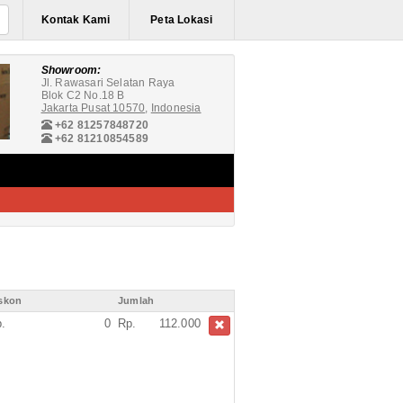
Kontak Kami
Peta Lokasi
Showroom:
Jl. Rawasari Selatan Raya
Blok C2 No.18 B
Jakarta Pusat 10570
,
Indonesia
+62 81257848720
+62 81210854589
skon
Jumlah
.
0
Rp.
112.000