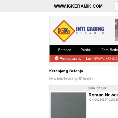
WWW.IGKERAMIK.COM
Beranda
Produk
Cara Berbe
Pemasaran:
Lusi
HP/WA: +62 812
Keranjang Belanja
Keranjang Belanja
[1] Item(s)
Item Produk
Roman Newcas
IGK-20160827-20004