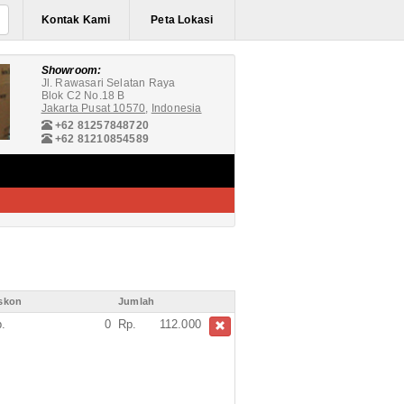
Kontak Kami
Peta Lokasi
Showroom:
Jl. Rawasari Selatan Raya
Blok C2 No.18 B
Jakarta Pusat 10570
,
Indonesia
+62 81257848720
+62 81210854589
skon
Jumlah
.
0
Rp.
112.000