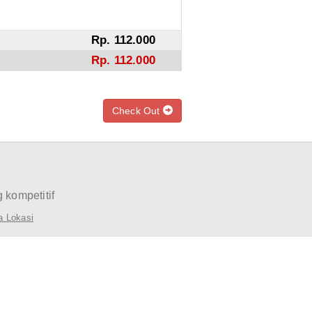
Rp.
112.000
Rp.
112.000
Check Out
 kompetitif
a Lokasi