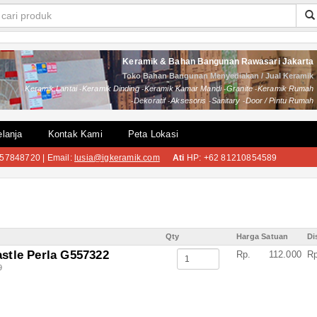
Keramik & Bahan Bangunan Rawasari Jakarta
Toko Bahan Bangunan Menyediakan / Jual Keramik
Keramik Lantai
Keramik Dinding
Keramik Kamar Mandi
Granite
Keramik Rumah
Dekoratif
Aksesoris
Sanitary
Door / Pintu Rumah
lanja
Kontak Kami
Peta Lokasi
57848720 | Email:
lusia@igkeramik.com
Ati
HP: +62 81210854589
Qty
Harga Satuan
Di
tle Perla G557322
Rp.
112.000
Rp
9