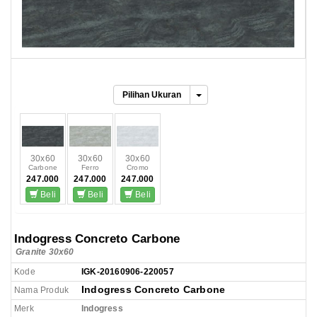
Pilihan Ukuran
30x60
30x60
30x60
Carbone
Ferro
Cromo
247.000
247.000
247.000
Beli
Beli
Beli
Indogress Concreto Carbone
Granite 30x60
Kode
IGK-20160906-220057
Indogress Concreto Carbone
Nama Produk
Merk
Indogress