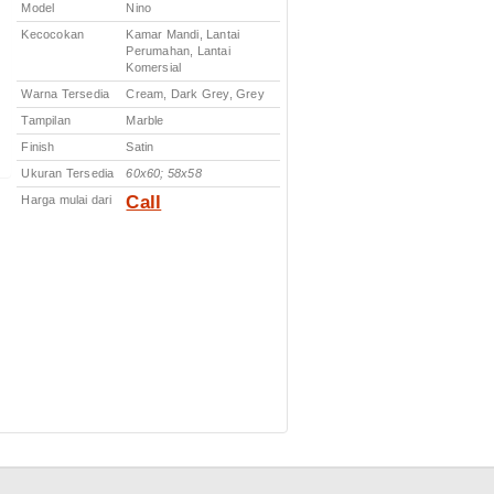
Model
Nino
Kecocokan
Kamar Mandi, Lantai
Perumahan, Lantai
Komersial
Warna Tersedia
Cream, Dark Grey, Grey
Tampilan
Marble
Finish
Satin
Ukuran Tersedia
60x60; 58x58
Call
Harga mulai dari