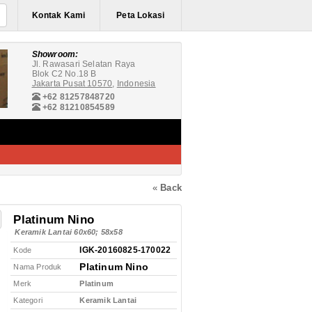
Kontak Kami
Peta Lokasi
Showroom:
Jl. Rawasari Selatan Raya
Blok C2 No.18 B
Jakarta Pusat 10570
,
Indonesia
+62 81257848720
+62 81210854589
«
Back
Platinum Nino
Keramik Lantai 60x60; 58x58
IGK-20160825-170022
Kode
Platinum Nino
Nama Produk
Merk
Platinum
Kategori
Keramik Lantai