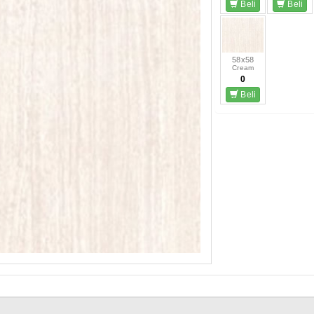
Beli
Beli
58x58
Cream
0
Beli