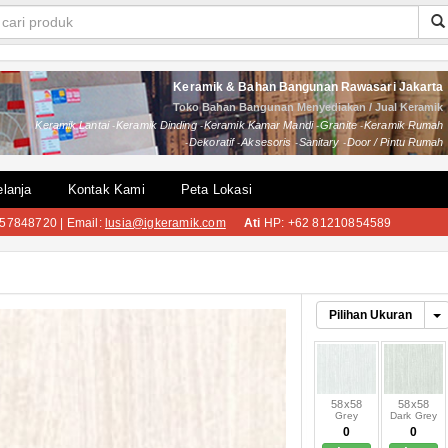
Keramik & Bahan Bangunan Rawasari Jakarta
Toko Bahan Bangunan Menyediakan / Jual Keramik
Keramik Lantai
Keramik Dinding
Keramik Kamar Mandi
Granite
Keramik Rumah
Dekoratif
Aksesoris
Sanitary
Door / Pintu Rumah
lanja
Kontak Kami
Peta Lokasi
57848720 | Email:
lusia@igkeramik.com
Ati
HP: +62 81210854589
Pilihan Ukuran
58x58
58x58
Grey
Dark Grey
0
0