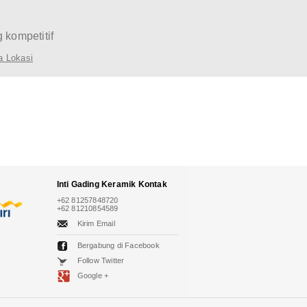
 kompetitif
a Lokasi
Inti Gading Keramik
Kontak
+62 81257848720
+62 81210854589
Kirim Email
Bergabung di Facebook
Follow Twitter
Google +