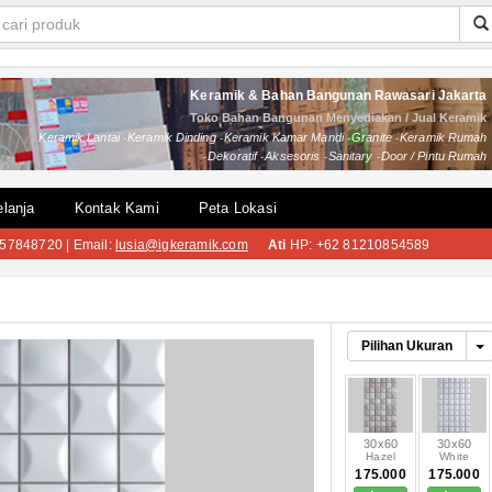
Keramik & Bahan Bangunan Rawasari Jakarta
Toko Bahan Bangunan Menyediakan / Jual Keramik
Keramik Lantai
Keramik Dinding
Keramik Kamar Mandi
Granite
Keramik Rumah
Dekoratif
Aksesoris
Sanitary
Door / Pintu Rumah
lanja
Kontak Kami
Peta Lokasi
57848720 | Email:
lusia@igkeramik.com
Ati
HP: +62 81210854589
Pilihan Ukuran
30x60
30x60
Hazel
White
175.000
175.000