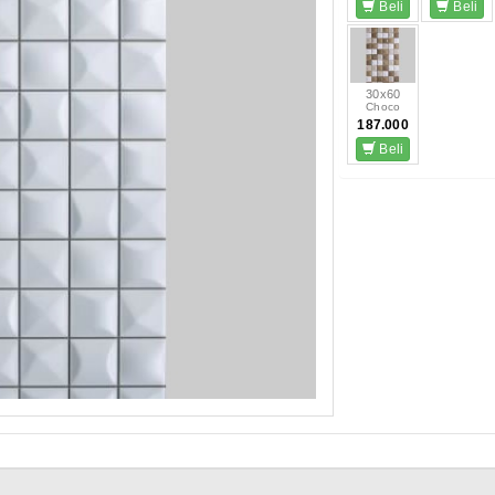
Beli
Beli
30x60
Choco
187.000
Beli