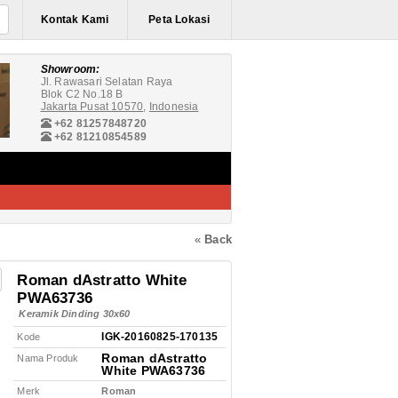
Kontak Kami
Peta Lokasi
Showroom:
Jl. Rawasari Selatan Raya
Blok C2 No.18 B
Jakarta Pusat 10570
,
Indonesia
+62 81257848720
+62 81210854589
«
Back
Roman dAstratto White
PWA63736
Keramik Dinding 30x60
IGK-20160825-170135
Kode
Roman dAstratto
Nama Produk
White PWA63736
Merk
Roman