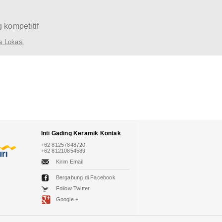
 kompetitif
a Lokasi
Inti Gading Keramik
Kontak
+62 81257848720
+62 81210854589
Kirim Email
Bergabung di Facebook
Follow Twitter
Google +