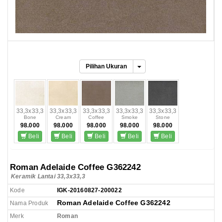
Pilihan Ukuran
33,3x33,3
33,3x33,3
33,3x33,3
33,3x33,3
33,3x33,3
Bone
Cream
Coffee
Smoke
Stone
98.000
98.000
98.000
98.000
98.000
Beli
Beli
Beli
Beli
Beli
Roman Adelaide Coffee G362242
Keramik Lantai 33,3x33,3
Kode
IGK-20160827-200022
Roman Adelaide Coffee G362242
Nama Produk
Merk
Roman